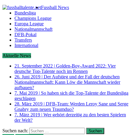
Fussball News
Bundesliga
Champions League
Europa League
Nationalmannschaft
DFB-Pokal
Transfers
International
Aktuelle News
21. September 2022
|
Golden-Boy-Award 2022: Vier
deutsche Top-Talente noch im Rennen
26. Juni 2019
|
Der Aufstieg und der Fall der deutschen
Nationalmannschaft: Kann Löw die Mannschaft wieder
aufbauen?
7. Mai 2019
|
So haben sich die Top-Talente der Bundesliga
geschlagen
28. März 2019
|
DFB-Team: Werden Leroy Sane und Serge
Gnabry zum neuen Traumduo?
7. März 2019
|
Wer gehört derzeitig zu den besten Spielern
der Welt?
Suchen nach: