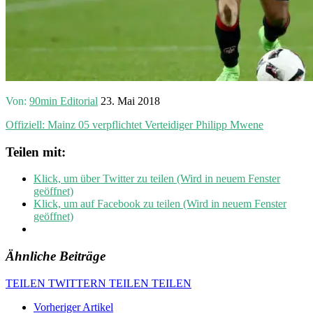
Von:
90min Editorial
23. Mai 2018
Offiziell: Mainz 05 verpflichtet Verteidiger Philipp Mwene
Teilen mit:
Klick, um über Twitter zu teilen (Wird in neuem Fenster
geöffnet)
Klick, um auf Facebook zu teilen (Wird in neuem Fenster
geöffnet)
Ähnliche Beiträge
TEILEN
TWITTERN
TEILEN
TEILEN
Vorheriger Artikel