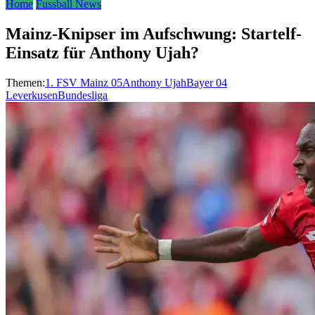
Home
Fussball News
Mainz-Knipser im Aufschwung: Startelf-
Einsatz für Anthony Ujah?
Themen:
1. FSV Mainz 05
Anthony Ujah
Bayer 04
Leverkusen
Bundesliga