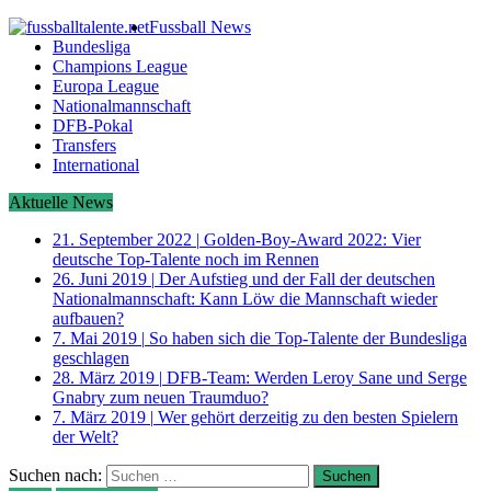
Fussball News
Bundesliga
Champions League
Europa League
Nationalmannschaft
DFB-Pokal
Transfers
International
Aktuelle News
21. September 2022
|
Golden-Boy-Award 2022: Vier
deutsche Top-Talente noch im Rennen
26. Juni 2019
|
Der Aufstieg und der Fall der deutschen
Nationalmannschaft: Kann Löw die Mannschaft wieder
aufbauen?
7. Mai 2019
|
So haben sich die Top-Talente der Bundesliga
geschlagen
28. März 2019
|
DFB-Team: Werden Leroy Sane und Serge
Gnabry zum neuen Traumduo?
7. März 2019
|
Wer gehört derzeitig zu den besten Spielern
der Welt?
Suchen nach: