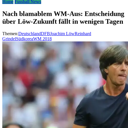
Home
Fussball News
Nach blamablem WM-Aus: Entscheidung
über Löw-Zukunft fällt in wenigen Tagen
Themen:
Deutschland
DFB
Joachim Löw
Reinhard
Grindel
Südkorea
WM 2018