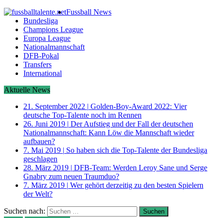
Fussball News
Bundesliga
Champions League
Europa League
Nationalmannschaft
DFB-Pokal
Transfers
International
Aktuelle News
21. September 2022
|
Golden-Boy-Award 2022: Vier
deutsche Top-Talente noch im Rennen
26. Juni 2019
|
Der Aufstieg und der Fall der deutschen
Nationalmannschaft: Kann Löw die Mannschaft wieder
aufbauen?
7. Mai 2019
|
So haben sich die Top-Talente der Bundesliga
geschlagen
28. März 2019
|
DFB-Team: Werden Leroy Sane und Serge
Gnabry zum neuen Traumduo?
7. März 2019
|
Wer gehört derzeitig zu den besten Spielern
der Welt?
Suchen nach: