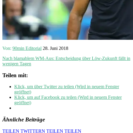
Von:
90min Editorial
28. Juni 2018
Nach blamablem WM-Aus: Entscheidung über Löw-Zukunft fällt in
wenigen Tagen
Teilen mit:
Klick, um über Twitter zu teilen (Wird in neuem Fenster
geöffnet)
Klick, um auf Facebook zu teilen (Wird in neuem Fenster
geöffnet)
Ähnliche Beiträge
TEILEN
TWITTERN
TEILEN
TEILEN