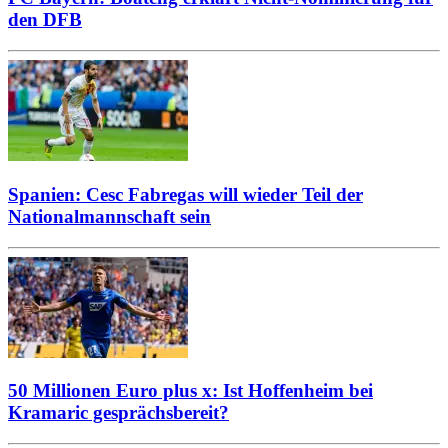
den DFB
Spanien: Cesc Fabregas will wieder Teil der
Nationalmannschaft sein
50 Millionen Euro plus x: Ist Hoffenheim bei
Kramaric gesprächsbereit?