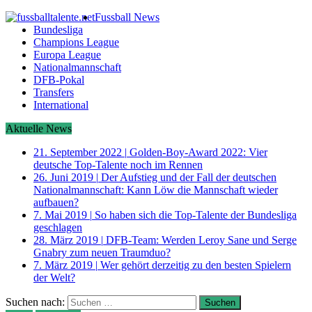
Fussball News
Bundesliga
Champions League
Europa League
Nationalmannschaft
DFB-Pokal
Transfers
International
Aktuelle News
21. September 2022
|
Golden-Boy-Award 2022: Vier
deutsche Top-Talente noch im Rennen
26. Juni 2019
|
Der Aufstieg und der Fall der deutschen
Nationalmannschaft: Kann Löw die Mannschaft wieder
aufbauen?
7. Mai 2019
|
So haben sich die Top-Talente der Bundesliga
geschlagen
28. März 2019
|
DFB-Team: Werden Leroy Sane und Serge
Gnabry zum neuen Traumduo?
7. März 2019
|
Wer gehört derzeitig zu den besten Spielern
der Welt?
Suchen nach: