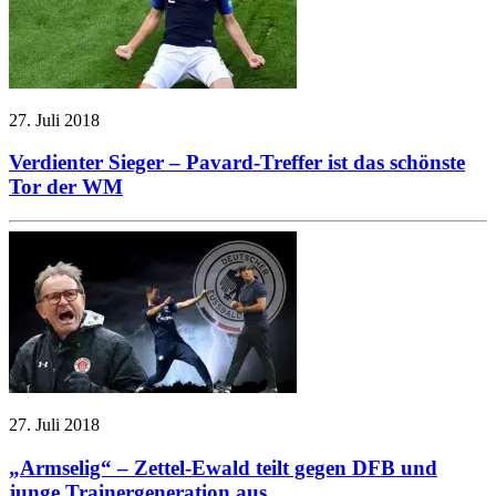
27. Juli 2018
Verdienter Sieger – Pavard-Treffer ist das schönste
Tor der WM
27. Juli 2018
„Armselig“ – Zettel-Ewald teilt gegen DFB und
junge Trainergeneration aus