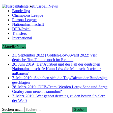
Fussball News
Bundesliga
Champions League
Europa League
Nationalmannschaft
DFB-Pokal
Transfers
International
Aktuelle News
21. September 2022
|
Golden-Boy-Award 2022: Vier
deutsche Top-Talente noch im Rennen
26. Juni 2019
|
Der Aufstieg und der Fall der deutschen
Nationalmannschaft: Kann Löw die Mannschaft wieder
aufbauen?
7. Mai 2019
|
So haben sich die Top-Talente der Bundesliga
geschlagen
28. März 2019
|
DFB-Team: Werden Leroy Sane und Serge
Gnabry zum neuen Traumduo?
7. März 2019
|
Wer gehört derzeitig zu den besten Spielern
der Welt?
Suchen nach: