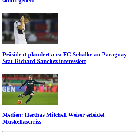
sofort geliebt“
Präsident plaudert aus: FC Schalke an Paraguay-
Star Richard Sanchez interessiert
Medien: Herthas Mitchell Weiser erleidet
Muskelfaserriss