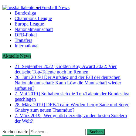
Fussball News
Bundesliga
Champions League
Europa League
Nationalmannschaft
DFB-Pokal
Transfers
International
Aktuelle News
21. September 2022
|
Golden-Boy-Award 2022: Vier
deutsche Top-Talente noch im Rennen
26. Juni 2019
|
Der Aufstieg und der Fall der deutschen
Nationalmannschaft: Kann Löw die Mannschaft wieder
aufbauen?
7. Mai 2019
|
So haben sich die Top-Talente der Bundesliga
geschlagen
28. März 2019
|
DFB-Team: Werden Leroy Sane und Serge
Gnabry zum neuen Traumduo?
7. März 2019
|
Wer gehört derzeitig zu den besten Spielern
der Welt?
Suchen nach: