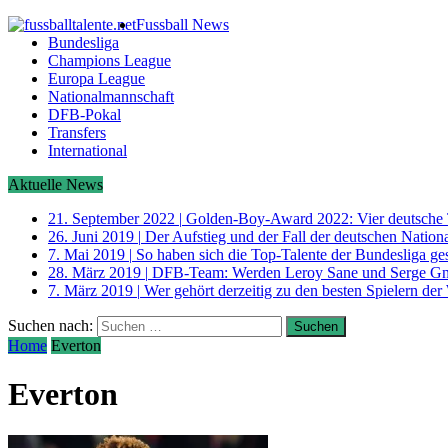
Fussball News
Bundesliga
Champions League
Europa League
Nationalmannschaft
DFB-Pokal
Transfers
International
Aktuelle News
21. September 2022
|
Golden-Boy-Award 2022: Vier deutsche 
26. Juni 2019
|
Der Aufstieg und der Fall der deutschen Nati
7. Mai 2019
|
So haben sich die Top-Talente der Bundesliga ge
28. März 2019
|
DFB-Team: Werden Leroy Sane und Serge G
7. März 2019
|
Wer gehört derzeitig zu den besten Spielern der
Suchen nach:
Home
Everton
Everton