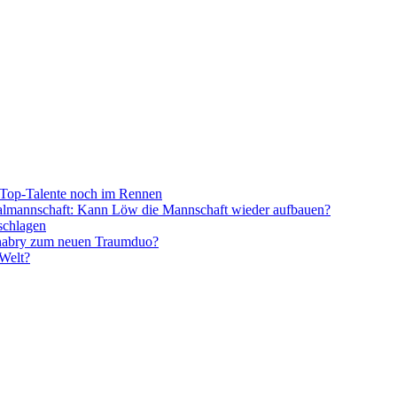
Top-Talente noch im Rennen
onalmannschaft: Kann Löw die Mannschaft wieder aufbauen?
schlagen
nabry zum neuen Traumduo?
 Welt?