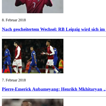
8. Februar 2018
Nach gescheitertem Wechsel: RB Leipzig wird sich
7. Februar 2018
Pierre-Emerick Aubameyang: Henrikh Mkhitaryan „wi