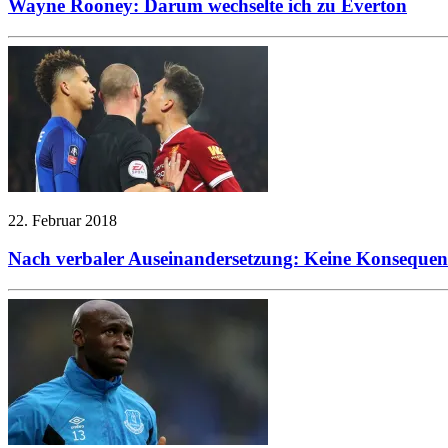
Wayne Rooney: Darum wechselte ich zu Everton
22. Februar 2018
Nach verbaler Auseinandersetzung: Keine Konsequen