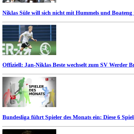
Niklas Süle will sich nicht mit Hummels und Boateng 
Offiziell: Jan-Niklas Beste wechselt zum SV Werder 
Bundesliga führt Spieler des Monats ein: Diese 6 Spie