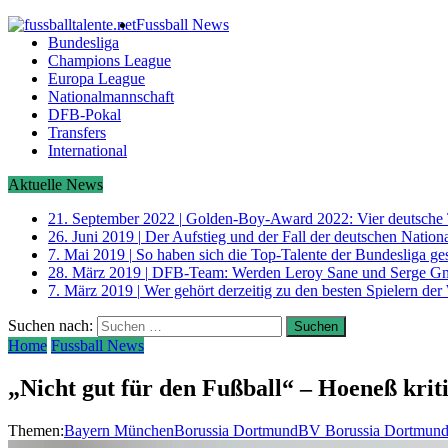
Fussball News
Bundesliga
Champions League
Europa League
Nationalmannschaft
DFB-Pokal
Transfers
International
Aktuelle News
21. September 2022
|
Golden-Boy-Award 2022: Vier deutsche 
26. Juni 2019
|
Der Aufstieg und der Fall der deutschen Nati
7. Mai 2019
|
So haben sich die Top-Talente der Bundesliga ge
28. März 2019
|
DFB-Team: Werden Leroy Sane und Serge G
7. März 2019
|
Wer gehört derzeitig zu den besten Spielern der
Suchen nach:
Home
Fussball News
„Nicht gut für den Fußball“ – Hoeneß kri
Themen:
Bayern München
Borussia Dortmund
BV Borussia Dortmun