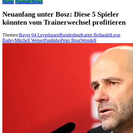
Home
Fussball News
Neuanfang unter Bosz: Diese 5 Spieler
könnten vom Trainerwechsel profitieren
Themen:
Bayer 04 Leverkusen
Bundesliga
Karim Bellarabi
Leon
Bailey
Mitchell Weiser
Paulinho
Peter Bosz
Wendell