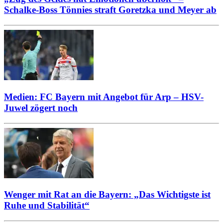
Schalke-Boss Tönnies straft Goretzka und Meyer ab
Medien: FC Bayern mit Angebot für Arp – HSV-
Juwel zögert noch
Wenger mit Rat an die Bayern: „Das Wichtigste ist
Ruhe und Stabilität“