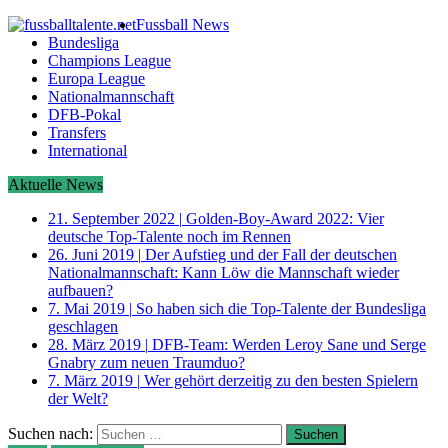
Fussball News
Bundesliga
Champions League
Europa League
Nationalmannschaft
DFB-Pokal
Transfers
International
Aktuelle News
21. September 2022
|
Golden-Boy-Award 2022: Vier
deutsche Top-Talente noch im Rennen
26. Juni 2019
|
Der Aufstieg und der Fall der deutschen
Nationalmannschaft: Kann Löw die Mannschaft wieder
aufbauen?
7. Mai 2019
|
So haben sich die Top-Talente der Bundesliga
geschlagen
28. März 2019
|
DFB-Team: Werden Leroy Sane und Serge
Gnabry zum neuen Traumduo?
7. März 2019
|
Wer gehört derzeitig zu den besten Spielern
der Welt?
Suchen nach: