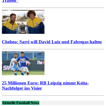
Tränen“
Chelsea: Sarri will David Luiz und Fabregas halten
25 Millionen Euro: RB Leipzig nimmt Keita-
Nachfolger ins Visier
Aktuelle Fussball News