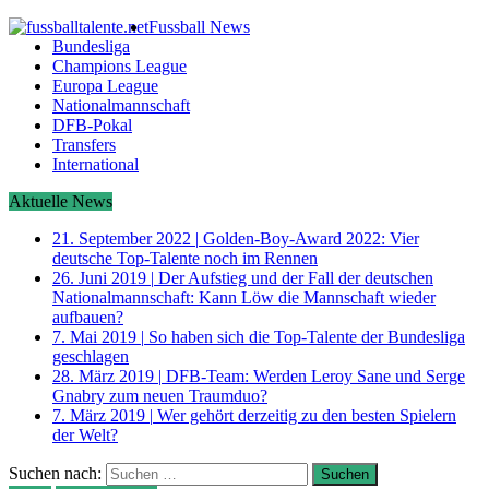
Fussball News
Bundesliga
Champions League
Europa League
Nationalmannschaft
DFB-Pokal
Transfers
International
Aktuelle News
21. September 2022
|
Golden-Boy-Award 2022: Vier
deutsche Top-Talente noch im Rennen
26. Juni 2019
|
Der Aufstieg und der Fall der deutschen
Nationalmannschaft: Kann Löw die Mannschaft wieder
aufbauen?
7. Mai 2019
|
So haben sich die Top-Talente der Bundesliga
geschlagen
28. März 2019
|
DFB-Team: Werden Leroy Sane und Serge
Gnabry zum neuen Traumduo?
7. März 2019
|
Wer gehört derzeitig zu den besten Spielern
der Welt?
Suchen nach: