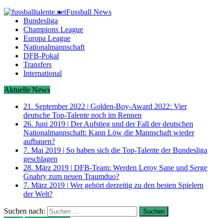
Fussball News
Bundesliga
Champions League
Europa League
Nationalmannschaft
DFB-Pokal
Transfers
International
Aktuelle News
21. September 2022
|
Golden-Boy-Award 2022: Vier
deutsche Top-Talente noch im Rennen
26. Juni 2019
|
Der Aufstieg und der Fall der deutschen
Nationalmannschaft: Kann Löw die Mannschaft wieder
aufbauen?
7. Mai 2019
|
So haben sich die Top-Talente der Bundesliga
geschlagen
28. März 2019
|
DFB-Team: Werden Leroy Sane und Serge
Gnabry zum neuen Traumduo?
7. März 2019
|
Wer gehört derzeitig zu den besten Spielern
der Welt?
Suchen nach: