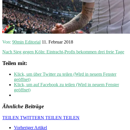
Von:
90min Editorial
11. Februar 2018
Nach Sieg gegen Köln: Eintracht-Profis bekommen drei freie Tage
Teilen mit:
Klick, um über Twitter zu teilen (Wird in neuem Fenster
geöffnet)
Klick, um auf Facebook zu teilen (Wird in neuem Fenster
geöffnet)
Ähnliche Beiträge
TEILEN
TWITTERN
TEILEN
TEILEN
Vorheriger Artikel