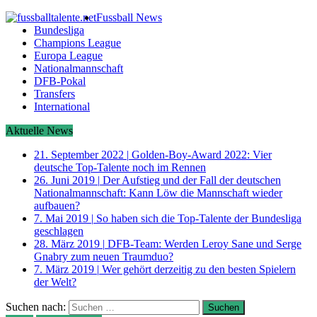
Fussball News
Bundesliga
Champions League
Europa League
Nationalmannschaft
DFB-Pokal
Transfers
International
Aktuelle News
21. September 2022
|
Golden-Boy-Award 2022: Vier
deutsche Top-Talente noch im Rennen
26. Juni 2019
|
Der Aufstieg und der Fall der deutschen
Nationalmannschaft: Kann Löw die Mannschaft wieder
aufbauen?
7. Mai 2019
|
So haben sich die Top-Talente der Bundesliga
geschlagen
28. März 2019
|
DFB-Team: Werden Leroy Sane und Serge
Gnabry zum neuen Traumduo?
7. März 2019
|
Wer gehört derzeitig zu den besten Spielern
der Welt?
Suchen nach: