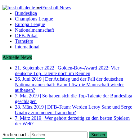
Fussball News
Bundesliga
Champions League
Europa League
Nationalmannschaft
DFB-Pokal
Transfers
International
Aktuelle News
21. September 2022
|
Golden-Boy-Award 2022: Vier
deutsche Top-Talente noch im Rennen
26. Juni 2019
|
Der Aufstieg und der Fall der deutschen
Nationalmannschaft: Kann Löw die Mannschaft wieder
aufbauen?
7. Mai 2019
|
So haben sich die Top-Talente der Bundesliga
geschlagen
28. März 2019
|
DFB-Team: Werden Leroy Sane und Serge
Gnabry zum neuen Traumduo?
7. März 2019
|
Wer gehört derzeitig zu den besten Spielern
der Welt?
Suchen nach: