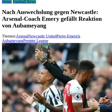
Home
Fussball News
Nach Auswechslung gegen Newcastle:
Arsenal-Coach Emery gefällt Reaktion
von Aubameyang
Themen:
Arsenal
Newcastle United
Pierre-Emerick
Aubameyang
Premier League