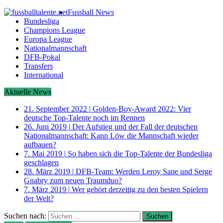
Fussball News
Bundesliga
Champions League
Europa League
Nationalmannschaft
DFB-Pokal
Transfers
International
Aktuelle News
21. September 2022
|
Golden-Boy-Award 2022: Vier
deutsche Top-Talente noch im Rennen
26. Juni 2019
|
Der Aufstieg und der Fall der deutschen
Nationalmannschaft: Kann Löw die Mannschaft wieder
aufbauen?
7. Mai 2019
|
So haben sich die Top-Talente der Bundesliga
geschlagen
28. März 2019
|
DFB-Team: Werden Leroy Sane und Serge
Gnabry zum neuen Traumduo?
7. März 2019
|
Wer gehört derzeitig zu den besten Spielern
der Welt?
Suchen nach: