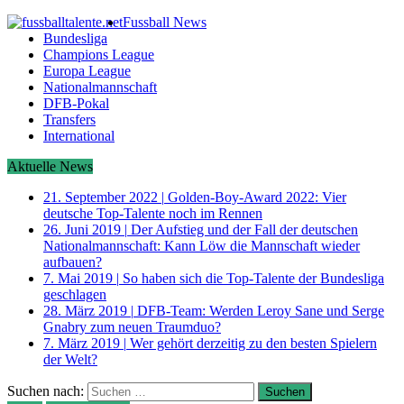
Fussball News
Bundesliga
Champions League
Europa League
Nationalmannschaft
DFB-Pokal
Transfers
International
Aktuelle News
21. September 2022
|
Golden-Boy-Award 2022: Vier
deutsche Top-Talente noch im Rennen
26. Juni 2019
|
Der Aufstieg und der Fall der deutschen
Nationalmannschaft: Kann Löw die Mannschaft wieder
aufbauen?
7. Mai 2019
|
So haben sich die Top-Talente der Bundesliga
geschlagen
28. März 2019
|
DFB-Team: Werden Leroy Sane und Serge
Gnabry zum neuen Traumduo?
7. März 2019
|
Wer gehört derzeitig zu den besten Spielern
der Welt?
Suchen nach: