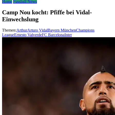
Home
Fussball News
Camp Nou kocht: Pfiffe bei Vidal-
Einwechslung
Themen:
Arthur
Arturo Vidal
Bayern München
Champions
League
Ernesto Valverde
FC Barcelona
Inter