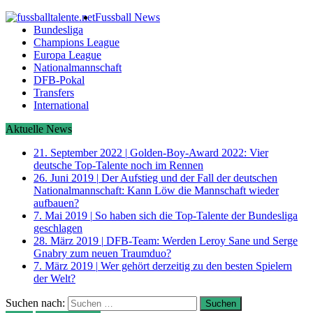
Fussball News
Bundesliga
Champions League
Europa League
Nationalmannschaft
DFB-Pokal
Transfers
International
Aktuelle News
21. September 2022
|
Golden-Boy-Award 2022: Vier
deutsche Top-Talente noch im Rennen
26. Juni 2019
|
Der Aufstieg und der Fall der deutschen
Nationalmannschaft: Kann Löw die Mannschaft wieder
aufbauen?
7. Mai 2019
|
So haben sich die Top-Talente der Bundesliga
geschlagen
28. März 2019
|
DFB-Team: Werden Leroy Sane und Serge
Gnabry zum neuen Traumduo?
7. März 2019
|
Wer gehört derzeitig zu den besten Spielern
der Welt?
Suchen nach: