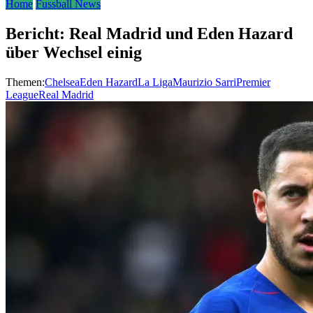
Home
Fussball News
Bericht: Real Madrid und Eden Hazard
über Wechsel einig
Themen:
Chelsea
Eden Hazard
La Liga
Maurizio Sarri
Premier
League
Real Madrid