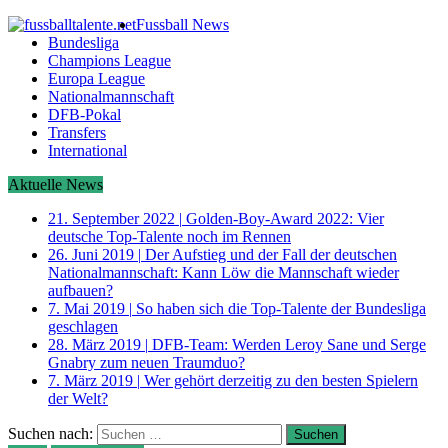
Fussball News
Bundesliga
Champions League
Europa League
Nationalmannschaft
DFB-Pokal
Transfers
International
Aktuelle News
21. September 2022
|
Golden-Boy-Award 2022: Vier
deutsche Top-Talente noch im Rennen
26. Juni 2019
|
Der Aufstieg und der Fall der deutschen
Nationalmannschaft: Kann Löw die Mannschaft wieder
aufbauen?
7. Mai 2019
|
So haben sich die Top-Talente der Bundesliga
geschlagen
28. März 2019
|
DFB-Team: Werden Leroy Sane und Serge
Gnabry zum neuen Traumduo?
7. März 2019
|
Wer gehört derzeitig zu den besten Spielern
der Welt?
Suchen nach: