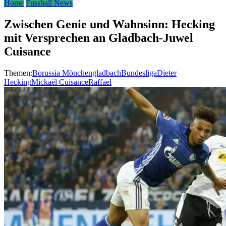
Home
Fussball News
Zwischen Genie und Wahnsinn: Hecking
mit Versprechen an Gladbach-Juwel
Cuisance
Themen:
Borussia Mönchengladbach
Bundesliga
Dieter
Hecking
Mickaël Cuisance
Raffael