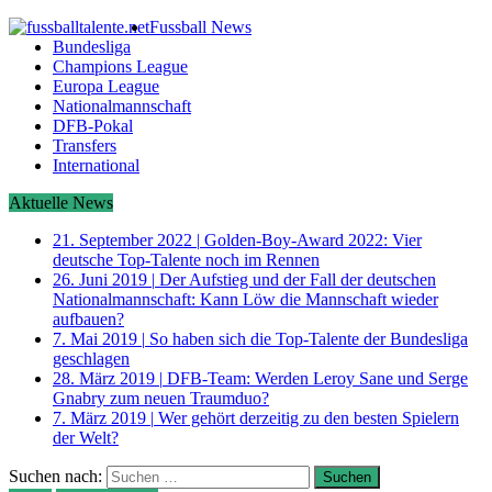
Fussball News
Bundesliga
Champions League
Europa League
Nationalmannschaft
DFB-Pokal
Transfers
International
Aktuelle News
21. September 2022
|
Golden-Boy-Award 2022: Vier
deutsche Top-Talente noch im Rennen
26. Juni 2019
|
Der Aufstieg und der Fall der deutschen
Nationalmannschaft: Kann Löw die Mannschaft wieder
aufbauen?
7. Mai 2019
|
So haben sich die Top-Talente der Bundesliga
geschlagen
28. März 2019
|
DFB-Team: Werden Leroy Sane und Serge
Gnabry zum neuen Traumduo?
7. März 2019
|
Wer gehört derzeitig zu den besten Spielern
der Welt?
Suchen nach: