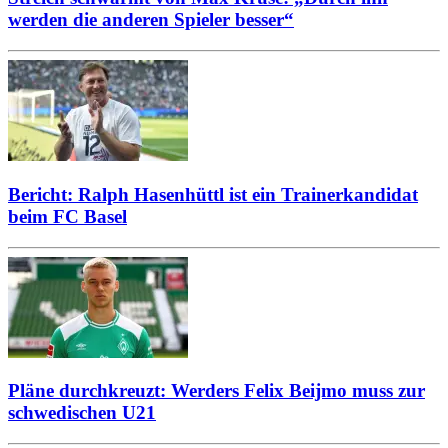
werden die anderen Spieler besser“
Bericht: Ralph Hasenhüttl ist ein Trainerkandidat
beim FC Basel
Pläne durchkreuzt: Werders Felix Beijmo muss zur
schwedischen U21