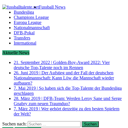
Fussball News
Bundesliga
Champions League
Europa League
Nationalmannschaft
DFB-Pokal
Transfers
International
Aktuelle News
21. September 2022
|
Golden-Boy-Award 2022: Vier
deutsche Top-Talente noch im Rennen
26. Juni 2019
|
Der Aufstieg und der Fall der deutschen
Nationalmannschaft: Kann Löw die Mannschaft wieder
aufbauen?
7. Mai 2019
|
So haben sich die Top-Talente der Bundesliga
geschlagen
28. März 2019
|
DFB-Team: Werden Leroy Sane und Serge
Gnabry zum neuen Traumduo?
7. März 2019
|
Wer gehört derzeitig zu den besten Spielern
der Welt?
Suchen nach: