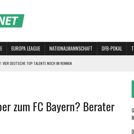
E
EUROPA LEAGUE
NATIONALMANNSCHAFT
DFB-POKAL
T
: VIER DEUTSCHE TOP-TALENTE NOCH IM RENNEN
NALMANNSCHAFT: KANN LÖW DIE MANNSCHAFT WIEDER AUFBAUEN?
CHLAGEN
Y ZUM NEUEN TRAUMDUO?
per zum FC Bayern? Berater
R WELT?
G
R
D