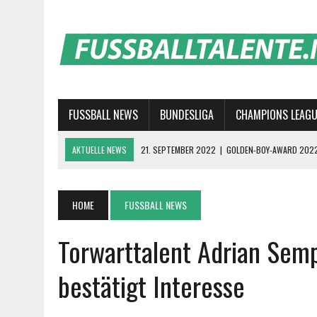
FUSSBALL NEWS
BUNDESLIGA
CHAMPIONS LEAGU
AKTUELLE NEWS
21. SEPTEMBER 2022
|
GOLDEN-BOY-AWARD 2022
26. JUNI 2019
|
DER AUFSTIEG UND DER FALL DER DEUTSCHEN NATIO
7. MAI 2019
|
SO HABEN SICH DIE TOP-TALENTE DER BUNDESLIGA GES
HOME
FUSSBALL NEWS
28. MÄRZ 2019
|
DFB-TEAM: WERDEN LEROY SANE UND SERGE GNABR
Torwarttalent Adrian Sem
7. MÄRZ 2019
|
WER GEHÖRT DERZEITIG ZU DEN BESTEN SPIELERN DE
bestätigt Interesse