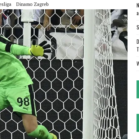
sliga
Dinamo Zagreb
N
a
S
D
T
W