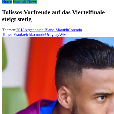
Home
Fussball News
Tolissos Vorfreude auf das Viertelfinale
steigt stetig
Themen:
2018
Argentinien
Blaise Matuidi
Corentin
Tolisso
Frankreich
ko runde
Uruguay
WM