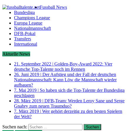
Fussball News
Bundesliga
Champions League
Europa League
Nationalmannschaft
DFB-Pokal
Transfers
International
Aktuelle News
21. September 2022
|
Golden-Boy-Award 2022: Vier
deutsche Top-Talente noch im Rennen
26. Juni 2019
|
Der Aufstieg und der Fall der deutschen
Nationalmannschaft: Kann Löw die Mannschaft wieder
aufbauen?
7. Mai 2019
|
So haben sich die Top-Talente der Bundesliga
geschlagen
28. März 2019
|
DFB-Team: Werden Leroy Sane und Serge
Gnabry zum neuen Traumduo?
7. März 2019
|
Wer gehört derzeitig zu den besten Spielern
der Welt?
Suchen nach: