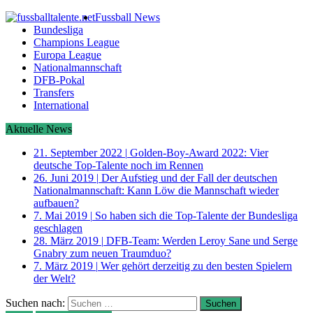
Fussball News
Bundesliga
Champions League
Europa League
Nationalmannschaft
DFB-Pokal
Transfers
International
Aktuelle News
21. September 2022
|
Golden-Boy-Award 2022: Vier
deutsche Top-Talente noch im Rennen
26. Juni 2019
|
Der Aufstieg und der Fall der deutschen
Nationalmannschaft: Kann Löw die Mannschaft wieder
aufbauen?
7. Mai 2019
|
So haben sich die Top-Talente der Bundesliga
geschlagen
28. März 2019
|
DFB-Team: Werden Leroy Sane und Serge
Gnabry zum neuen Traumduo?
7. März 2019
|
Wer gehört derzeitig zu den besten Spielern
der Welt?
Suchen nach: