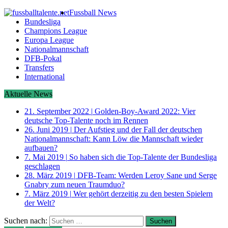
Fussball News
Bundesliga
Champions League
Europa League
Nationalmannschaft
DFB-Pokal
Transfers
International
Aktuelle News
21. September 2022
|
Golden-Boy-Award 2022: Vier
deutsche Top-Talente noch im Rennen
26. Juni 2019
|
Der Aufstieg und der Fall der deutschen
Nationalmannschaft: Kann Löw die Mannschaft wieder
aufbauen?
7. Mai 2019
|
So haben sich die Top-Talente der Bundesliga
geschlagen
28. März 2019
|
DFB-Team: Werden Leroy Sane und Serge
Gnabry zum neuen Traumduo?
7. März 2019
|
Wer gehört derzeitig zu den besten Spielern
der Welt?
Suchen nach: