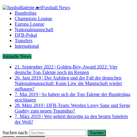
Fussball News
Bundesliga
Champions League
Europa League
Nationalmannschaft
DFB-Pokal
Transfers
International
Aktuelle News
21. September 2022
|
Golden-Boy-Award 2022: Vier
deutsche Top-Talente noch im Rennen
26. Juni 2019
|
Der Aufstieg und der Fall der deutschen
Nationalmannschaft: Kann Löw die Mannschaft wieder
aufbauen?
7. Mai 2019
|
So haben sich die Top-Talente der Bundesliga
geschlagen
28. März 2019
|
DFB-Team: Werden Leroy Sane und Serge
Gnabry zum neuen Traumduo?
7. März 2019
|
Wer gehört derzeitig zu den besten Spielern
der Welt?
Suchen nach: