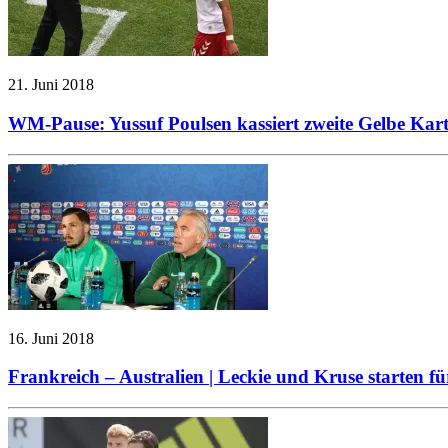
21. Juni 2018
WM-Pause: Yussuf Poulsen kassiert zweite Gelbe Kart
16. Juni 2018
Frankreich – Australien | Leckie und Kruse starten fü