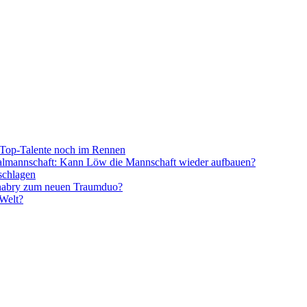
Top-Talente noch im Rennen
onalmannschaft: Kann Löw die Mannschaft wieder aufbauen?
schlagen
nabry zum neuen Traumduo?
 Welt?