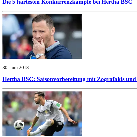
Die 5 härtesten Konkurrenzkämpfe bei Hertha BSC
30. Juni 2018
Hertha BSC: Saisonvorbereitung mit Zografakis und