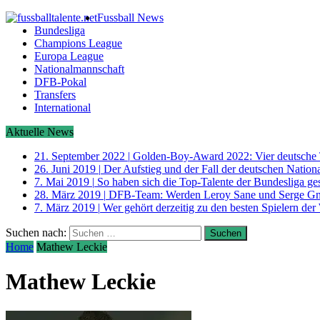
Fussball News
Bundesliga
Champions League
Europa League
Nationalmannschaft
DFB-Pokal
Transfers
International
Aktuelle News
21. September 2022
|
Golden-Boy-Award 2022: Vier deutsche 
26. Juni 2019
|
Der Aufstieg und der Fall der deutschen Nati
7. Mai 2019
|
So haben sich die Top-Talente der Bundesliga ge
28. März 2019
|
DFB-Team: Werden Leroy Sane und Serge G
7. März 2019
|
Wer gehört derzeitig zu den besten Spielern der
Suchen nach:
Home
Mathew Leckie
Mathew Leckie