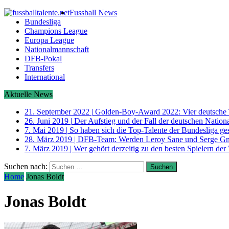
Fussball News
Bundesliga
Champions League
Europa League
Nationalmannschaft
DFB-Pokal
Transfers
International
Aktuelle News
21. September 2022
|
Golden-Boy-Award 2022: Vier deutsche 
26. Juni 2019
|
Der Aufstieg und der Fall der deutschen Nati
7. Mai 2019
|
So haben sich die Top-Talente der Bundesliga ge
28. März 2019
|
DFB-Team: Werden Leroy Sane und Serge G
7. März 2019
|
Wer gehört derzeitig zu den besten Spielern der
Suchen nach:
Home
Jonas Boldt
Jonas Boldt