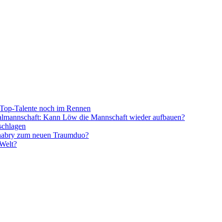
Top-Talente noch im Rennen
onalmannschaft: Kann Löw die Mannschaft wieder aufbauen?
schlagen
nabry zum neuen Traumduo?
 Welt?