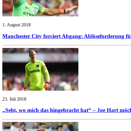
1. August 2018
Manchester City forciert Abgang: Ablöseforderung fü
23. Juli 2018
„Seht, wo mich das hingebracht hat“ – Joe Hart möc