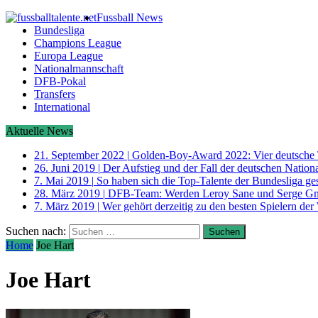
Fussball News
Bundesliga
Champions League
Europa League
Nationalmannschaft
DFB-Pokal
Transfers
International
Aktuelle News
21. September 2022
|
Golden-Boy-Award 2022: Vier deutsche 
26. Juni 2019
|
Der Aufstieg und der Fall der deutschen Nati
7. Mai 2019
|
So haben sich die Top-Talente der Bundesliga ge
28. März 2019
|
DFB-Team: Werden Leroy Sane und Serge G
7. März 2019
|
Wer gehört derzeitig zu den besten Spielern der
Suchen nach:
Home
Joe Hart
Joe Hart