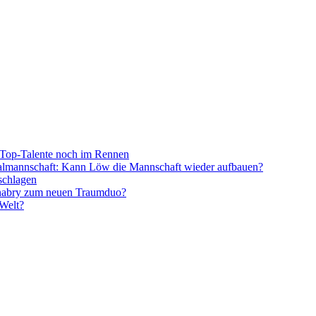
Top-Talente noch im Rennen
onalmannschaft: Kann Löw die Mannschaft wieder aufbauen?
schlagen
nabry zum neuen Traumduo?
 Welt?