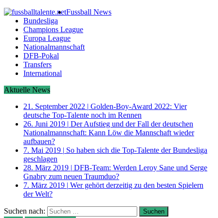
Fussball News
Bundesliga
Champions League
Europa League
Nationalmannschaft
DFB-Pokal
Transfers
International
Aktuelle News
21. September 2022
|
Golden-Boy-Award 2022: Vier
deutsche Top-Talente noch im Rennen
26. Juni 2019
|
Der Aufstieg und der Fall der deutschen
Nationalmannschaft: Kann Löw die Mannschaft wieder
aufbauen?
7. Mai 2019
|
So haben sich die Top-Talente der Bundesliga
geschlagen
28. März 2019
|
DFB-Team: Werden Leroy Sane und Serge
Gnabry zum neuen Traumduo?
7. März 2019
|
Wer gehört derzeitig zu den besten Spielern
der Welt?
Suchen nach: