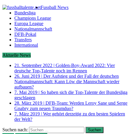
Fussball News
Bundesliga
Champions League
Europa League
Nationalmannschaft
DFB-Pokal
Transfers
International
Aktuelle News
21. September 2022
|
Golden-Boy-Award 2022: Vier
deutsche Top-Talente noch im Rennen
26. Juni 2019
|
Der Aufstieg und der Fall der deutschen
Nationalmannschaft: Kann Löw die Mannschaft wieder
aufbauen?
7. Mai 2019
|
So haben sich die Top-Talente der Bundesliga
geschlagen
28. März 2019
|
DFB-Team: Werden Leroy Sane und Serge
Gnabry zum neuen Traumduo?
7. März 2019
|
Wer gehört derzeitig zu den besten Spielern
der Welt?
Suchen nach: