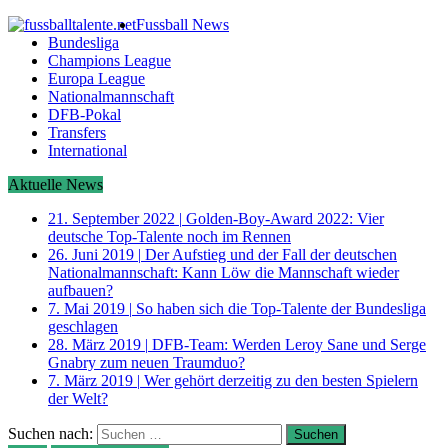
Fussball News
Bundesliga
Champions League
Europa League
Nationalmannschaft
DFB-Pokal
Transfers
International
Aktuelle News
21. September 2022
|
Golden-Boy-Award 2022: Vier
deutsche Top-Talente noch im Rennen
26. Juni 2019
|
Der Aufstieg und der Fall der deutschen
Nationalmannschaft: Kann Löw die Mannschaft wieder
aufbauen?
7. Mai 2019
|
So haben sich die Top-Talente der Bundesliga
geschlagen
28. März 2019
|
DFB-Team: Werden Leroy Sane und Serge
Gnabry zum neuen Traumduo?
7. März 2019
|
Wer gehört derzeitig zu den besten Spielern
der Welt?
Suchen nach: