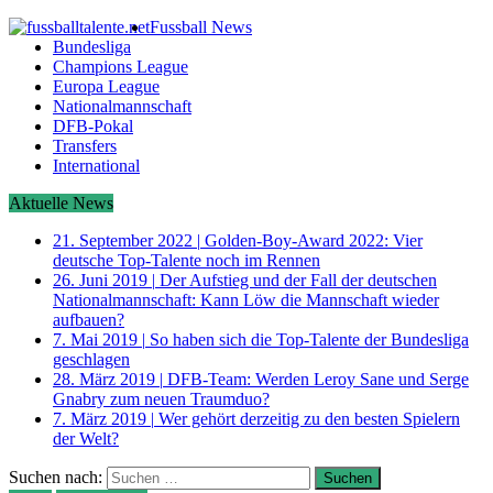
Fussball News
Bundesliga
Champions League
Europa League
Nationalmannschaft
DFB-Pokal
Transfers
International
Aktuelle News
21. September 2022
|
Golden-Boy-Award 2022: Vier
deutsche Top-Talente noch im Rennen
26. Juni 2019
|
Der Aufstieg und der Fall der deutschen
Nationalmannschaft: Kann Löw die Mannschaft wieder
aufbauen?
7. Mai 2019
|
So haben sich die Top-Talente der Bundesliga
geschlagen
28. März 2019
|
DFB-Team: Werden Leroy Sane und Serge
Gnabry zum neuen Traumduo?
7. März 2019
|
Wer gehört derzeitig zu den besten Spielern
der Welt?
Suchen nach: