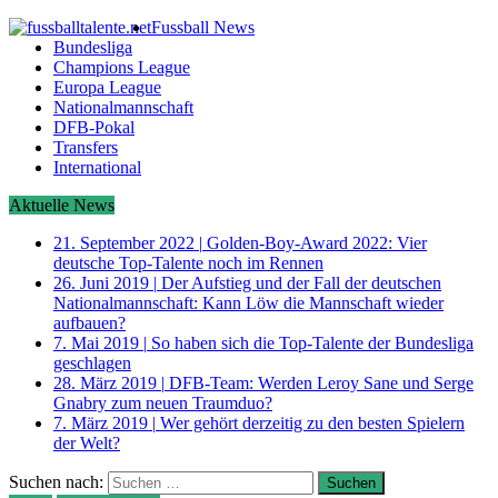
Fussball News
Bundesliga
Champions League
Europa League
Nationalmannschaft
DFB-Pokal
Transfers
International
Aktuelle News
21. September 2022
|
Golden-Boy-Award 2022: Vier
deutsche Top-Talente noch im Rennen
26. Juni 2019
|
Der Aufstieg und der Fall der deutschen
Nationalmannschaft: Kann Löw die Mannschaft wieder
aufbauen?
7. Mai 2019
|
So haben sich die Top-Talente der Bundesliga
geschlagen
28. März 2019
|
DFB-Team: Werden Leroy Sane und Serge
Gnabry zum neuen Traumduo?
7. März 2019
|
Wer gehört derzeitig zu den besten Spielern
der Welt?
Suchen nach: