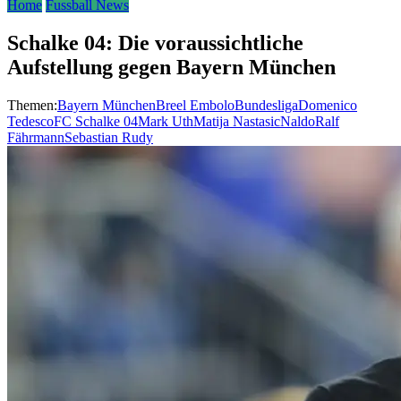
Home
Fussball News
Schalke 04: Die voraussichtliche
Aufstellung gegen Bayern München
Themen:
Bayern München
Breel Embolo
Bundesliga
Domenico
Tedesco
FC Schalke 04
Mark Uth
Matija Nastasic
Naldo
Ralf
Fährmann
Sebastian Rudy