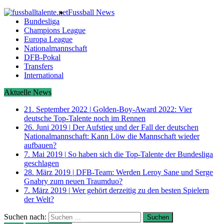
Fussball News
Bundesliga
Champions League
Europa League
Nationalmannschaft
DFB-Pokal
Transfers
International
Aktuelle News
21. September 2022
|
Golden-Boy-Award 2022: Vier
deutsche Top-Talente noch im Rennen
26. Juni 2019
|
Der Aufstieg und der Fall der deutschen
Nationalmannschaft: Kann Löw die Mannschaft wieder
aufbauen?
7. Mai 2019
|
So haben sich die Top-Talente der Bundesliga
geschlagen
28. März 2019
|
DFB-Team: Werden Leroy Sane und Serge
Gnabry zum neuen Traumduo?
7. März 2019
|
Wer gehört derzeitig zu den besten Spielern
der Welt?
Suchen nach: