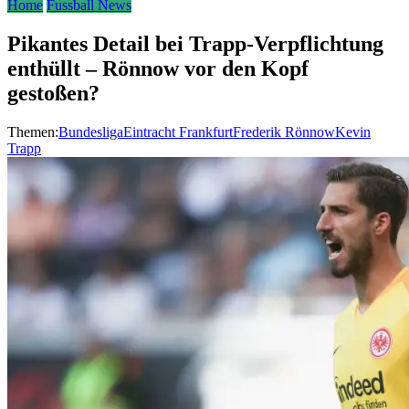
Home
Fussball News
Pikantes Detail bei Trapp-Verpflichtung
enthüllt – Rönnow vor den Kopf
gestoßen?
Themen:
Bundesliga
Eintracht Frankfurt
Frederik Rönnow
Kevin
Trapp