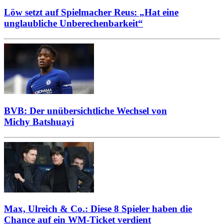
Löw setzt auf Spielmacher Reus: „Hat eine
unglaubliche Unberechenbarkeit“
BVB: Der unübersichtliche Wechsel von
Michy Batshuayi
Max, Ulreich & Co.: Diese 8 Spieler haben die
Chance auf ein WM-Ticket verdient