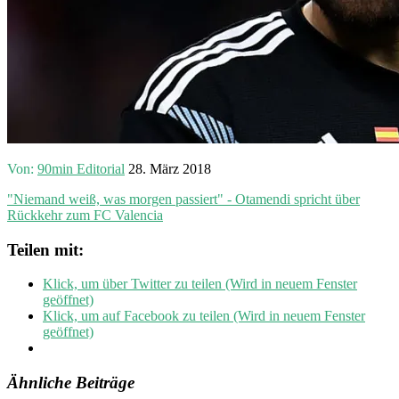
Von:
90min Editorial
28. März 2018
"Niemand weiß, was morgen passiert" - Otamendi spricht über
Rückkehr zum FC Valencia
Teilen mit:
Klick, um über Twitter zu teilen (Wird in neuem Fenster
geöffnet)
Klick, um auf Facebook zu teilen (Wird in neuem Fenster
geöffnet)
Ähnliche Beiträge