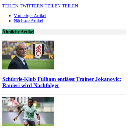
TEILEN
TWITTERN
TEILEN
TEILEN
Vorheriger Artikel
Nächster Artikel
Ähnliche Artikel
Schürrle-Klub Fulham entlässt Trainer Jokanovic:
Ranieri wird Nachfolger