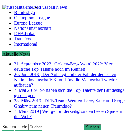
Fussball News
Bundesliga
Champions League
Europa League
Nationalmannschaft
DFB-Pokal
Transfers
International
Aktuelle News
21. September 2022
|
Golden-Boy-Award 2022: Vier
deutsche Top-Talente noch im Rennen
26. Juni 2019
|
Der Aufstieg und der Fall der deutschen
Nationalmannschaft: Kann Löw die Mannschaft wieder
aufbauen?
7. Mai 2019
|
So haben sich die Top-Talente der Bundesliga
geschlagen
28. März 2019
|
DFB-Team: Werden Leroy Sane und Serge
Gnabry zum neuen Traumduo?
7. März 2019
|
Wer gehört derzeitig zu den besten Spielern
der Welt?
Suchen nach: