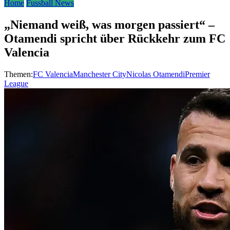
Home
Fussball News
„Niemand weiß, was morgen passiert“ –
Otamendi spricht über Rückkehr zum FC
Valencia
Themen:
FC Valencia
Manchester City
Nicolas Otamendi
Premier
League