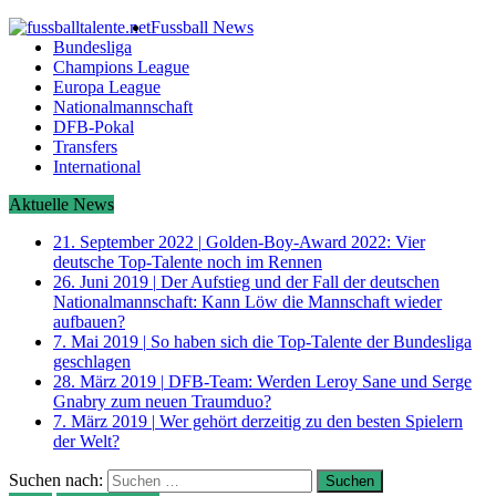
Fussball News
Bundesliga
Champions League
Europa League
Nationalmannschaft
DFB-Pokal
Transfers
International
Aktuelle News
21. September 2022
|
Golden-Boy-Award 2022: Vier
deutsche Top-Talente noch im Rennen
26. Juni 2019
|
Der Aufstieg und der Fall der deutschen
Nationalmannschaft: Kann Löw die Mannschaft wieder
aufbauen?
7. Mai 2019
|
So haben sich die Top-Talente der Bundesliga
geschlagen
28. März 2019
|
DFB-Team: Werden Leroy Sane und Serge
Gnabry zum neuen Traumduo?
7. März 2019
|
Wer gehört derzeitig zu den besten Spielern
der Welt?
Suchen nach: