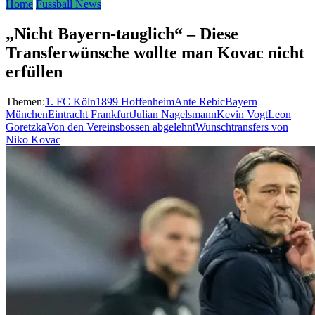
Home
Fussball News
„Nicht Bayern-tauglich“ – Diese
Transferwünsche wollte man Kovac nicht
erfüllen
Themen:
1. FC Köln
1899 Hoffenheim
Ante Rebic
Bayern
München
Eintracht Frankfurt
Julian Nagelsmann
Kevin Vogt
Leon
Goretzka
Von den Vereinsbossen abgelehnt
Wunschtransfers von
Niko Kovac