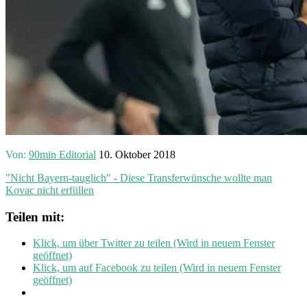
Von:
90min Editorial
10. Oktober 2018
"Nicht Bayern-tauglich" - Diese Transferwünsche wollte man
Kovac nicht erfüllen
Teilen mit:
Klick, um über Twitter zu teilen (Wird in neuem Fenster
geöffnet)
Klick, um auf Facebook zu teilen (Wird in neuem Fenster
geöffnet)