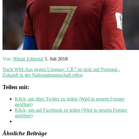
Von:
90min Editorial
1. Juli 2018
Nach WM-Aus gegen Uruguay: CR7 ist stolz auf Portugal -
Zukunft in der Nationalmannschaft offen
Teilen mit:
Klick, um über Twitter zu teilen (Wird in neuem Fenster
geöffnet)
Klick, um auf Facebook zu teilen (Wird in neuem Fenster
geöffnet)
Ähnliche Beiträge