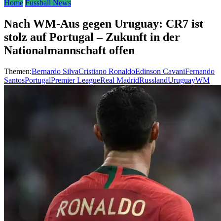
Home
Fussball News
Nach WM-Aus gegen Uruguay: CR7 ist
stolz auf Portugal – Zukunft in der
Nationalmannschaft offen
Themen:
Bernardo Silva
Cristiano Ronaldo
Edinson Cavani
Fernando
Santos
Portugal
Premier League
Real Madrid
Russland
Uruguay
WM