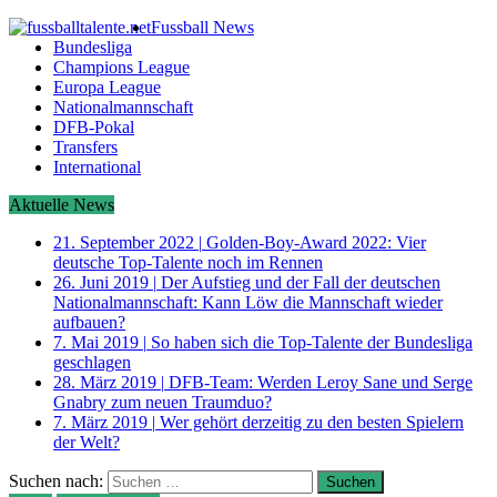
Fussball News
Bundesliga
Champions League
Europa League
Nationalmannschaft
DFB-Pokal
Transfers
International
Aktuelle News
21. September 2022
|
Golden-Boy-Award 2022: Vier
deutsche Top-Talente noch im Rennen
26. Juni 2019
|
Der Aufstieg und der Fall der deutschen
Nationalmannschaft: Kann Löw die Mannschaft wieder
aufbauen?
7. Mai 2019
|
So haben sich die Top-Talente der Bundesliga
geschlagen
28. März 2019
|
DFB-Team: Werden Leroy Sane und Serge
Gnabry zum neuen Traumduo?
7. März 2019
|
Wer gehört derzeitig zu den besten Spielern
der Welt?
Suchen nach: