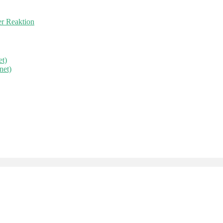
er Reaktion
et)
net)