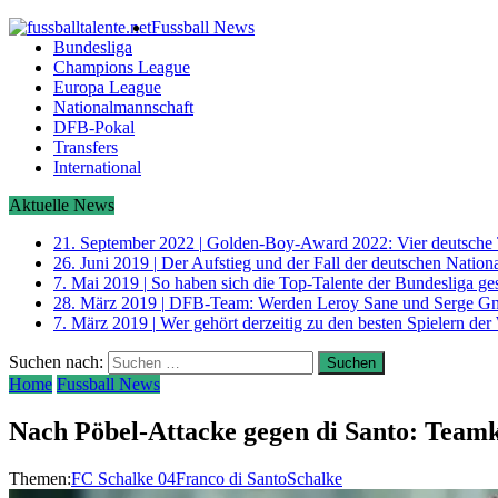
Fussball News
Bundesliga
Champions League
Europa League
Nationalmannschaft
DFB-Pokal
Transfers
International
Aktuelle News
21. September 2022
|
Golden-Boy-Award 2022: Vier deutsche 
26. Juni 2019
|
Der Aufstieg und der Fall der deutschen Nati
7. Mai 2019
|
So haben sich die Top-Talente der Bundesliga ge
28. März 2019
|
DFB-Team: Werden Leroy Sane und Serge G
7. März 2019
|
Wer gehört derzeitig zu den besten Spielern der
Suchen nach:
Home
Fussball News
Nach Pöbel-Attacke gegen di Santo: Teamk
Themen:
FC Schalke 04
Franco di Santo
Schalke