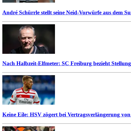
André Schürrle stellt seine Neid-Vorwürfe aus dem Su
Nach Halbzeit-Elfmeter: SC Freiburg bezieht Stellung
Keine Eile: HSV zögert bei Vertragsverlängerung vo