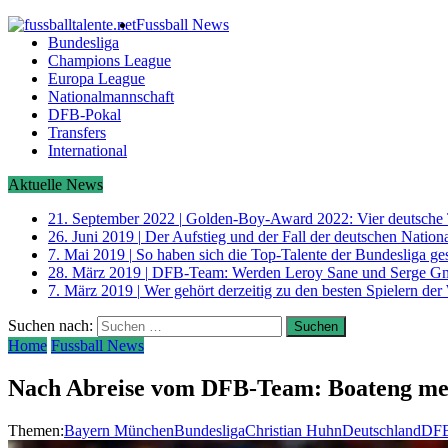
Fussball News
Bundesliga
Champions League
Europa League
Nationalmannschaft
DFB-Pokal
Transfers
International
Aktuelle News
21. September 2022
|
Golden-Boy-Award 2022: Vier deutsche 
26. Juni 2019
|
Der Aufstieg und der Fall der deutschen Nati
7. Mai 2019
|
So haben sich die Top-Talente der Bundesliga ge
28. März 2019
|
DFB-Team: Werden Leroy Sane und Serge G
7. März 2019
|
Wer gehört derzeitig zu den besten Spielern der
Suchen nach:
Home
Fussball News
Nach Abreise vom DFB-Team: Boateng mel
Themen:
Bayern München
Bundesliga
Christian Huhn
Deutschland
DFB