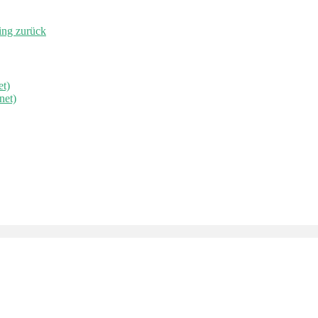
ing zurück
et)
net)