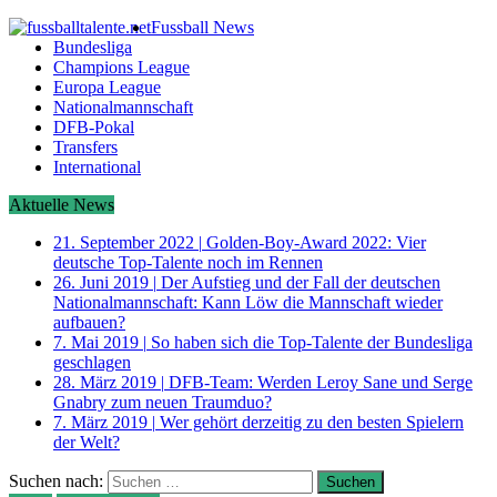
Fussball News
Bundesliga
Champions League
Europa League
Nationalmannschaft
DFB-Pokal
Transfers
International
Aktuelle News
21. September 2022
|
Golden-Boy-Award 2022: Vier
deutsche Top-Talente noch im Rennen
26. Juni 2019
|
Der Aufstieg und der Fall der deutschen
Nationalmannschaft: Kann Löw die Mannschaft wieder
aufbauen?
7. Mai 2019
|
So haben sich die Top-Talente der Bundesliga
geschlagen
28. März 2019
|
DFB-Team: Werden Leroy Sane und Serge
Gnabry zum neuen Traumduo?
7. März 2019
|
Wer gehört derzeitig zu den besten Spielern
der Welt?
Suchen nach: