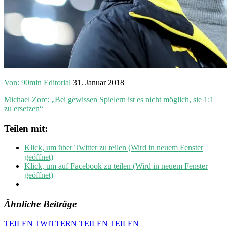
Von:
90min Editorial
31. Januar 2018
Michael Zorc: „Bei gewissen Spielern ist es nicht möglich, sie 1:1
zu ersetzen“
Teilen mit:
Klick, um über Twitter zu teilen (Wird in neuem Fenster
geöffnet)
Klick, um auf Facebook zu teilen (Wird in neuem Fenster
geöffnet)
Ähnliche Beiträge
TEILEN
TWITTERN
TEILEN
TEILEN