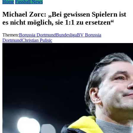
Home
Fussball News
Michael Zorc: „Bei gewissen Spielern ist
es nicht möglich, sie 1:1 zu ersetzen“
Themen:
Borussia Dortmund
Bundesliga
BV Borussia
Dortmund
Christian Pulisic