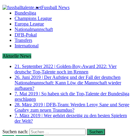
Fussball News
Bundesliga
Champions League
Europa League
Nationalmannschaft
DFB-Pokal
Transfers
International
Aktuelle News
21. September 2022
|
Golden-Boy-Award 2022: Vier
deutsche Top-Talente noch im Rennen
26. Juni 2019
|
Der Aufstieg und der Fall der deutschen
Nationalmannschaft: Kann Löw die Mannschaft wieder
aufbauen?
7. Mai 2019
|
So haben sich die Top-Talente der Bundesliga
geschlagen
28. März 2019
|
DFB-Team: Werden Leroy Sane und Serge
Gnabry zum neuen Traumduo?
7. März 2019
|
Wer gehört derzeitig zu den besten Spielern
der Welt?
Suchen nach: