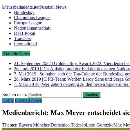
Fussball News
Bundesliga
Champions League
Europa League
Nationalmannschaft
DFB-Pokal
Transfers
International
Aktuelle News
21. September 2022
|
Golden-Boy-Award 2022: Vier deutsche 
26. Juni 2019
|
Der Aufstieg und der Fall der deutschen Nati
7. Mai 2019
|
So haben sich die Top-Talente der Bundesliga ge
28. März 2019
|
DFB-Team: Werden Leroy Sane und Serge G
7. März 2019
|
Wer gehört derzeitig zu den besten Spielern der
Suchen nach:
Home
Fussball News
Medienbericht: Max Meyer entscheidet s
Themen:
Bayern München
Domenico Tedesco
Leon Goretzka
Max Me