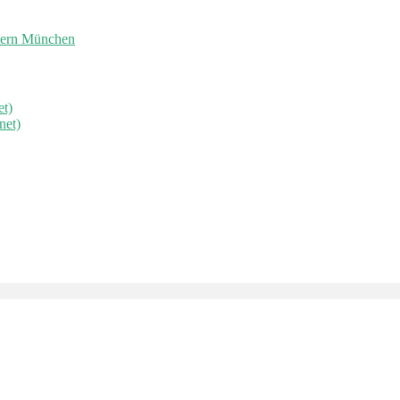
ayern München
et)
net)