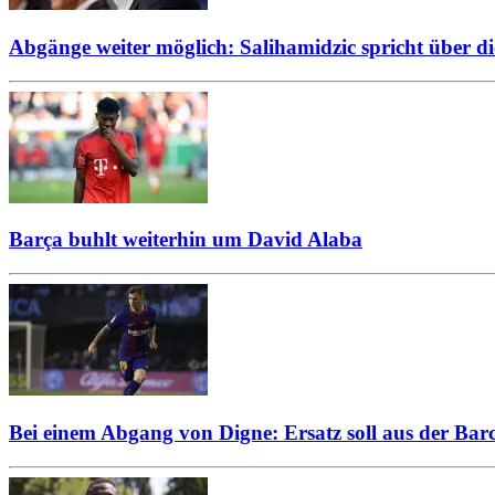
Abgänge weiter möglich: Salihamidzic spricht über 
Barça buhlt weiterhin um David Alaba
Bei einem Abgang von Digne: Ersatz soll aus der B