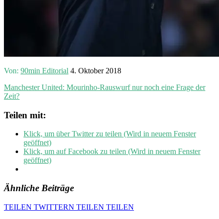
Von:
90min Editorial
4. Oktober 2018
Manchester United: Mourinho-Rauswurf nur noch eine Frage der
Zeit?
Teilen mit:
Klick, um über Twitter zu teilen (Wird in neuem Fenster
geöffnet)
Klick, um auf Facebook zu teilen (Wird in neuem Fenster
geöffnet)
Ähnliche Beiträge
TEILEN
TWITTERN
TEILEN
TEILEN