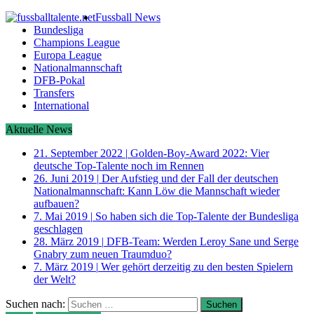
Fussball News
Bundesliga
Champions League
Europa League
Nationalmannschaft
DFB-Pokal
Transfers
International
Aktuelle News
21. September 2022
|
Golden-Boy-Award 2022: Vier
deutsche Top-Talente noch im Rennen
26. Juni 2019
|
Der Aufstieg und der Fall der deutschen
Nationalmannschaft: Kann Löw die Mannschaft wieder
aufbauen?
7. Mai 2019
|
So haben sich die Top-Talente der Bundesliga
geschlagen
28. März 2019
|
DFB-Team: Werden Leroy Sane und Serge
Gnabry zum neuen Traumduo?
7. März 2019
|
Wer gehört derzeitig zu den besten Spielern
der Welt?
Suchen nach: