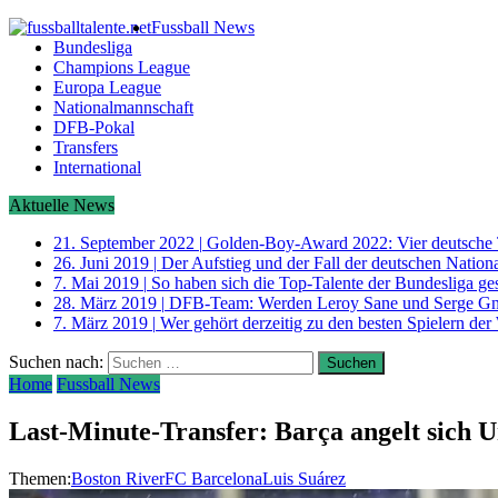
Fussball News
Bundesliga
Champions League
Europa League
Nationalmannschaft
DFB-Pokal
Transfers
International
Aktuelle News
21. September 2022
|
Golden-Boy-Award 2022: Vier deutsche 
26. Juni 2019
|
Der Aufstieg und der Fall der deutschen Nati
7. Mai 2019
|
So haben sich die Top-Talente der Bundesliga ge
28. März 2019
|
DFB-Team: Werden Leroy Sane und Serge G
7. März 2019
|
Wer gehört derzeitig zu den besten Spielern der
Suchen nach:
Home
Fussball News
Last-Minute-Transfer: Barça angelt sich 
Themen:
Boston River
FC Barcelona
Luis Suárez