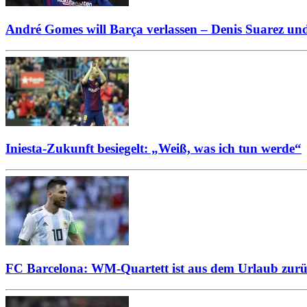
André Gomes will Barça verlassen – Denis Suarez und
Iniesta-Zukunft besiegelt: „Weiß, was ich tun werde“
FC Barcelona: WM-Quartett ist aus dem Urlaub zur