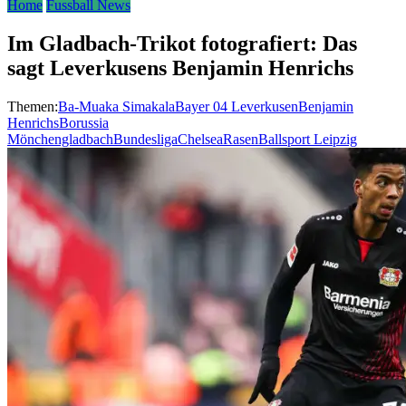
Home
Fussball News
Im Gladbach-Trikot fotografiert: Das
sagt Leverkusens Benjamin Henrichs
Themen:
Ba-Muaka Simakala
Bayer 04 Leverkusen
Benjamin
Henrichs
Borussia
Mönchengladbach
Bundesliga
Chelsea
RasenBallsport Leipzig