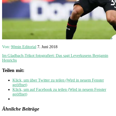
Von:
90min Editorial
7. Juni 2018
Im Gladbach-Trikot fotografiert: Das sagt Leverkusens Benjamin
Henrichs
Teilen mit:
Klick, um über Twitter zu teilen (Wird in neuem Fenster
geöffnet)
Klick, um auf Facebook zu teilen (Wird in neuem Fenster
geöffnet)
Ähnliche Beiträge