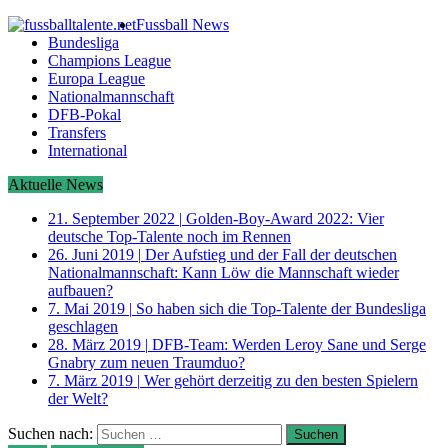
Fussball News
Bundesliga
Champions League
Europa League
Nationalmannschaft
DFB-Pokal
Transfers
International
Aktuelle News
21. September 2022
|
Golden-Boy-Award 2022: Vier
deutsche Top-Talente noch im Rennen
26. Juni 2019
|
Der Aufstieg und der Fall der deutschen
Nationalmannschaft: Kann Löw die Mannschaft wieder
aufbauen?
7. Mai 2019
|
So haben sich die Top-Talente der Bundesliga
geschlagen
28. März 2019
|
DFB-Team: Werden Leroy Sane und Serge
Gnabry zum neuen Traumduo?
7. März 2019
|
Wer gehört derzeitig zu den besten Spielern
der Welt?
Suchen nach: