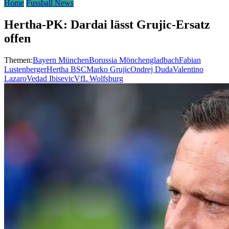
Home
Fussball News
Hertha-PK: Dardai lässt Grujic-Ersatz
offen
Themen:
Bayern München
Borussia Mönchengladbach
Fabian
Lustenberger
Hertha BSC
Marko Grujic
Ondrej Duda
Valentino
Lazaro
Vedad Ibisevic
VfL Wolfsburg