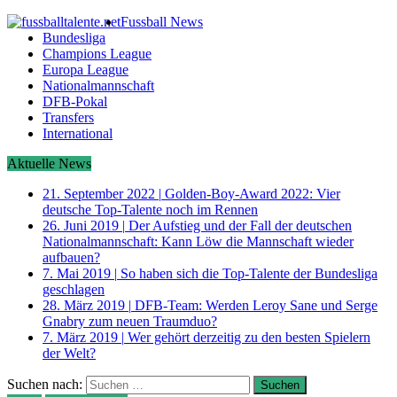
Fussball News
Bundesliga
Champions League
Europa League
Nationalmannschaft
DFB-Pokal
Transfers
International
Aktuelle News
21. September 2022
|
Golden-Boy-Award 2022: Vier
deutsche Top-Talente noch im Rennen
26. Juni 2019
|
Der Aufstieg und der Fall der deutschen
Nationalmannschaft: Kann Löw die Mannschaft wieder
aufbauen?
7. Mai 2019
|
So haben sich die Top-Talente der Bundesliga
geschlagen
28. März 2019
|
DFB-Team: Werden Leroy Sane und Serge
Gnabry zum neuen Traumduo?
7. März 2019
|
Wer gehört derzeitig zu den besten Spielern
der Welt?
Suchen nach: