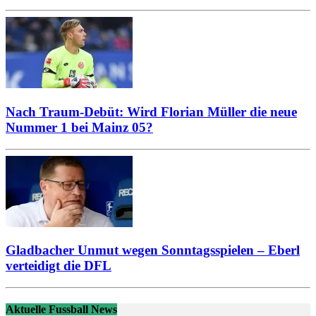
Nach Traum-Debüt: Wird Florian Müller die neue
Nummer 1 bei Mainz 05?
Gladbacher Unmut wegen Sonntagsspielen – Eberl
verteidigt die DFL
Aktuelle Fussball News