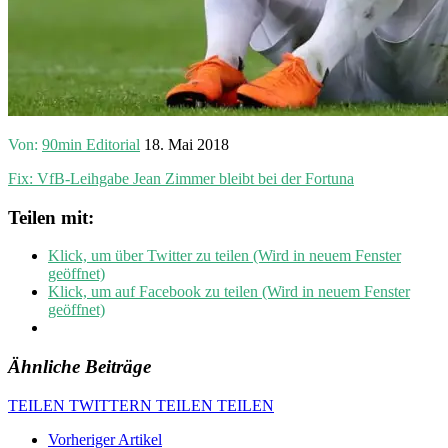
Von:
90min Editorial
18. Mai 2018
Fix: VfB-Leihgabe Jean Zimmer bleibt bei der Fortuna
Teilen mit:
Klick, um über Twitter zu teilen (Wird in neuem Fenster
geöffnet)
Klick, um auf Facebook zu teilen (Wird in neuem Fenster
geöffnet)
Ähnliche Beiträge
TEILEN
TWITTERN
TEILEN
TEILEN
Vorheriger Artikel