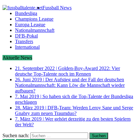
Fussball News
Bundesliga
Champions League
Europa League
Nationalmannschaft
DFB-Pokal
Transfers
International
Aktuelle News
21. September 2022
|
Golden-Boy-Award 2022: Vier
deutsche Top-Talente noch im Rennen
26. Juni 2019
|
Der Aufstieg und der Fall der deutschen
Nationalmannschaft: Kann Löw die Mannschaft wieder
aufbauen?
7. Mai 2019
|
So haben sich die Top-Talente der Bundesliga
geschlagen
28. März 2019
|
DFB-Team: Werden Leroy Sane und Serge
Gnabry zum neuen Traumduo?
7. März 2019
|
Wer gehört derzeitig zu den besten Spielern
der Welt?
Suchen nach: