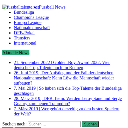
Fussball News
Bundesliga
Champions League
Europa League
Nationalmannschaft
DFB-Pokal
Transfers
International
Aktuelle News
21. September 2022
|
Golden-Boy-Award 2022: Vier
deutsche Top-Talente noch im Rennen
26. Juni 2019
|
Der Aufstieg und der Fall der deutschen
Nationalmannschaft: Kann Löw die Mannschaft wieder
aufbauen?
7. Mai 2019
|
So haben sich die Top-Talente der Bundesliga
geschlagen
28. März 2019
|
DFB-Team: Werden Leroy Sane und Serge
Gnabry zum neuen Traumduo?
7. März 2019
|
Wer gehört derzeitig zu den besten Spielern
der Welt?
Suchen nach: