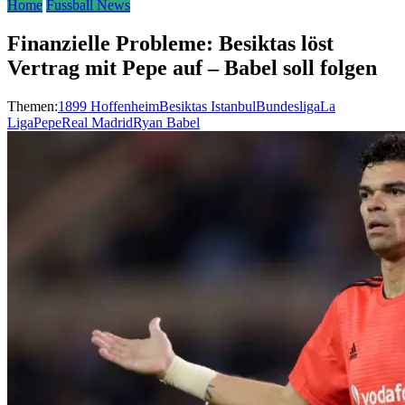
Home
Fussball News
Finanzielle Probleme: Besiktas löst
Vertrag mit Pepe auf – Babel soll folgen
Themen:
1899 Hoffenheim
Besiktas Istanbul
Bundesliga
La
Liga
Pepe
Real Madrid
Ryan Babel