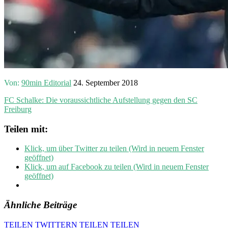
Von:
90min Editorial
24. September 2018
FC Schalke: Die voraussichtliche Aufstellung gegen den SC
Freiburg
Teilen mit:
Klick, um über Twitter zu teilen (Wird in neuem Fenster
geöffnet)
Klick, um auf Facebook zu teilen (Wird in neuem Fenster
geöffnet)
Ähnliche Beiträge
TEILEN
TWITTERN
TEILEN
TEILEN