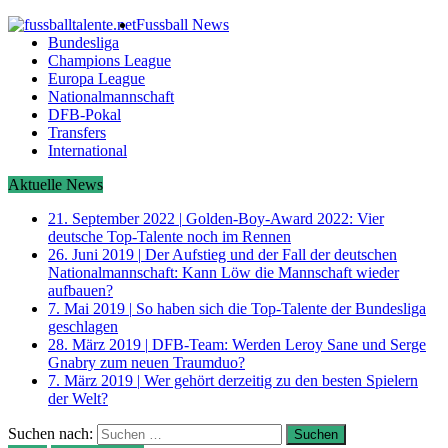
Fussball News
Bundesliga
Champions League
Europa League
Nationalmannschaft
DFB-Pokal
Transfers
International
Aktuelle News
21. September 2022
|
Golden-Boy-Award 2022: Vier
deutsche Top-Talente noch im Rennen
26. Juni 2019
|
Der Aufstieg und der Fall der deutschen
Nationalmannschaft: Kann Löw die Mannschaft wieder
aufbauen?
7. Mai 2019
|
So haben sich die Top-Talente der Bundesliga
geschlagen
28. März 2019
|
DFB-Team: Werden Leroy Sane und Serge
Gnabry zum neuen Traumduo?
7. März 2019
|
Wer gehört derzeitig zu den besten Spielern
der Welt?
Suchen nach: