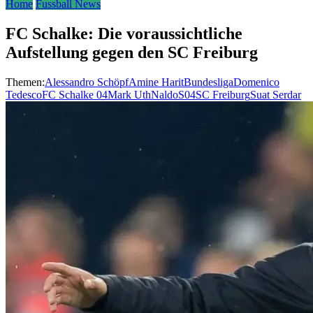
Home
Fussball News
FC Schalke: Die voraussichtliche
Aufstellung gegen den SC Freiburg
Themen:
Alessandro Schöpf
Amine Harit
Bundesliga
Domenico
Tedesco
FC Schalke 04
Mark Uth
Naldo
S04
SC Freiburg
Suat Serdar