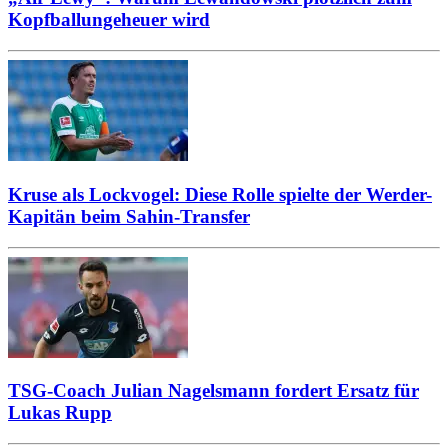
Kopfballungeheuer wird
Kruse als Lockvogel: Diese Rolle spielte der Werder-
Kapitän beim Sahin-Transfer
TSG-Coach Julian Nagelsmann fordert Ersatz für
Lukas Rupp