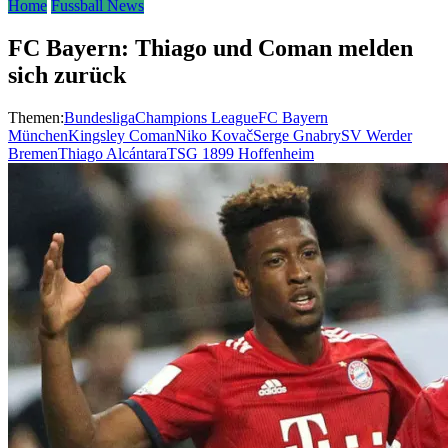
Home
Fussball News
FC Bayern: Thiago und Coman melden
sich zurück
Themen:
Bundesliga
Champions League
FC Bayern
München
Kingsley Coman
Niko Kovač
Serge Gnabry
SV Werder
Bremen
Thiago Alcántara
TSG 1899 Hoffenheim