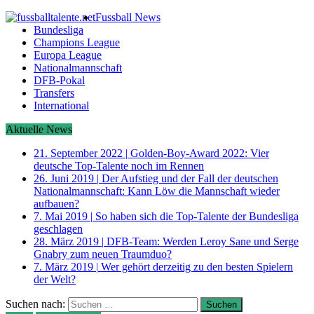
Fussball News
Bundesliga
Champions League
Europa League
Nationalmannschaft
DFB-Pokal
Transfers
International
Aktuelle News
21. September 2022
|
Golden-Boy-Award 2022: Vier
deutsche Top-Talente noch im Rennen
26. Juni 2019
|
Der Aufstieg und der Fall der deutschen
Nationalmannschaft: Kann Löw die Mannschaft wieder
aufbauen?
7. Mai 2019
|
So haben sich die Top-Talente der Bundesliga
geschlagen
28. März 2019
|
DFB-Team: Werden Leroy Sane und Serge
Gnabry zum neuen Traumduo?
7. März 2019
|
Wer gehört derzeitig zu den besten Spielern
der Welt?
Suchen nach: